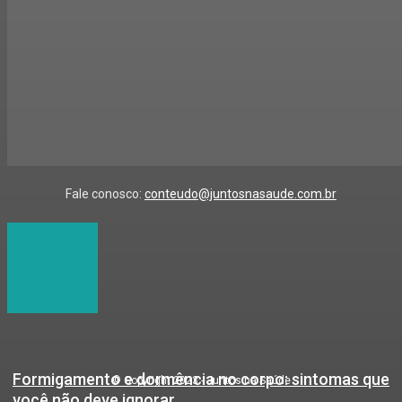
Fale conosco:
conteudo@juntosnasaude.com.br
Formigamento e dormência no corpo: sintomas que
© Copyright 2023 - Juntos na Saúde
você não deve ignorar