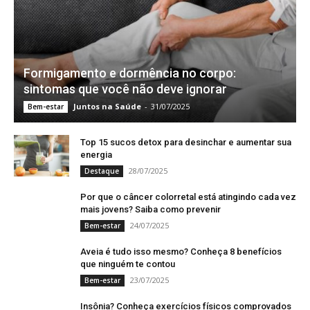
Formigamento e dormência no corpo:
sintomas que você não deve ignorar
Juntos na Saúde
-
31/07/2025
Bem-estar
Top 15 sucos detox para desinchar e aumentar sua
energia
28/07/2025
Destaque
Por que o câncer colorretal está atingindo cada vez
mais jovens? Saiba como prevenir
24/07/2025
Bem-estar
Aveia é tudo isso mesmo? Conheça 8 benefícios
que ninguém te contou
23/07/2025
Bem-estar
Insônia? Conheça exercícios físicos comprovados