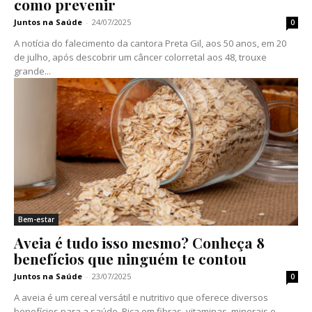
como prevenir
Juntos na Saúde
-
24/07/2025
0
A notícia do falecimento da cantora Preta Gil, aos 50 anos, em 20
de julho, após descobrir um câncer colorretal aos 48, trouxe
grande...
Bem-estar
Aveia é tudo isso mesmo? Conheça 8
benefícios que ninguém te contou
Juntos na Saúde
-
23/07/2025
0
A aveia é um cereal versátil e nutritivo que oferece diversos
benefícios para a saúde. Rica em fibras, vitaminas, minerais e