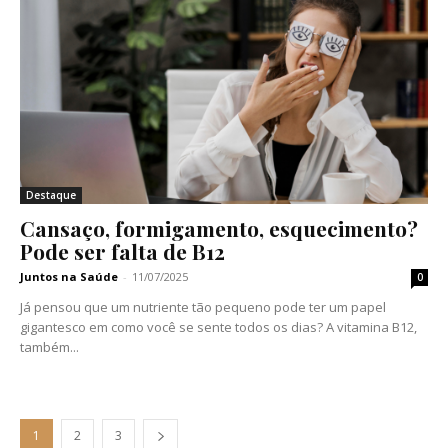
Destaque
Cansaço, formigamento, esquecimento?
Pode ser falta de B12
Juntos na Saúde
-
11/07/2025
0
Já pensou que um nutriente tão pequeno pode ter um papel
gigantesco em como você se sente todos os dias? A vitamina B12,
também...
1
2
3