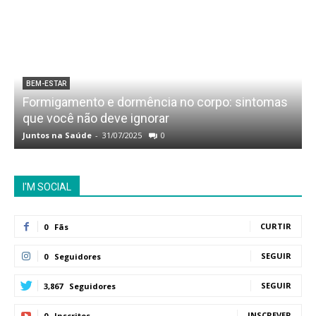
BEM-ESTAR
Formigamento e dormência no corpo: sintomas
que você não deve ignorar
Juntos na Saúde
-
31/07/2025
0
J
I'M SOCIAL
CURTIR
0
Fãs
SEGUIR
0
Seguidores
SEGUIR
3,867
Seguidores
INSCREVER
0
Inscritos