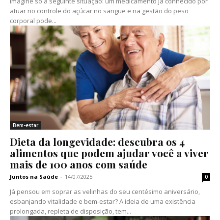
Imagine só a seguinte situação: um medicamento já conhecido por
atuar no controle do açúcar no sangue e na gestão do peso
corporal pode...
Bem-estar
Dieta da longevidade: descubra os 4
alimentos que podem ajudar você a viver
mais de 100 anos com saúde
Juntos na Saúde
-
14/07/2025
0
Já pensou em soprar as velinhas do seu centésimo aniversário,
esbanjando vitalidade e bem-estar? A ideia de uma existência
prolongada, repleta de disposição, tem...