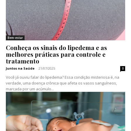
Bem-estar
Conheça os sinais do lipedema e as
melhores práticas para controle e
tratamento
Juntos na Saúde
-
21/07/2025
0
Você já ouviu falar do lipedema? Essa condição misteriosa é, na
verdade, uma doença crônica que afeta os vasos sanguíneos,
marcada por um acúmulo...