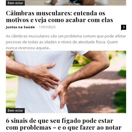
Bem-estar
Câimbras musculares: entenda os
motivos e veja como acabar com elas
Juntos na Saúde
-
17/07/2025
0
As câimbras musculares são um problema comum que pode afetar
pessoas de todas as idades e níveis de atividade física. Quem
nunca vivenciou aquela...
Bem-estar
6 sinais de que seu fígado pode estar
com problemas – e o que fazer ao notar