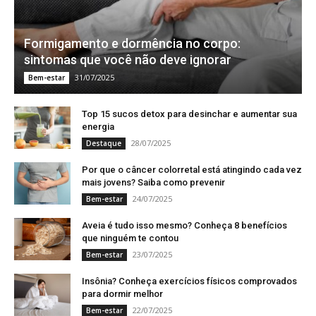
Formigamento e dormência no corpo:
sintomas que você não deve ignorar
31/07/2025
Bem-estar
Top 15 sucos detox para desinchar e aumentar sua
energia
28/07/2025
Destaque
Por que o câncer colorretal está atingindo cada vez
mais jovens? Saiba como prevenir
24/07/2025
Bem-estar
Aveia é tudo isso mesmo? Conheça 8 benefícios
que ninguém te contou
23/07/2025
Bem-estar
Insônia? Conheça exercícios físicos comprovados
para dormir melhor
22/07/2025
Bem-estar