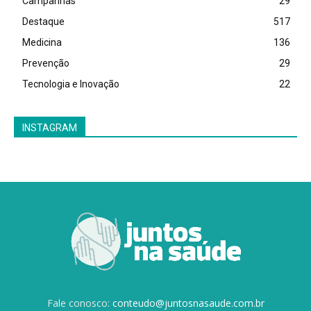
Campanhas
29
Destaque
517
Medicina
136
Prevenção
29
Tecnologia e Inovação
22
INSTAGRAM
Fale conosco:
conteudo@juntosnasaude.com.br