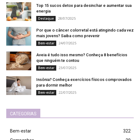
Top 15 sucos detox para desinchar e aumentar sua
energia
28/07/2025
Destaque
Por que o câncer colorretal está atingindo cada vez
mais jovens? Saiba como prevenir
24/07/2025
Bem-estar
Aveia é tudo isso mesmo? Conheça 8 benefícios
que ninguém te contou
23/07/2025
Bem-estar
Insônia? Conheça exercícios físicos comprovados
para dormir melhor
22/07/2025
Bem-estar
CATEGORIAS
Bem-estar
322