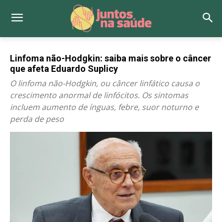
Linfoma não-Hodgkin: saiba mais sobre o câncer
que afeta Eduardo Suplicy
O linfoma não-Hodgkin, ou câncer linfático causa o
crescimento anormal de linfócitos. Os sintomas
incluem aumento de ínguas, febre, suor noturno e
perda de peso