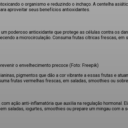
sintoxicando o organismo e reduzindo o inchaço.
A centelha asiátic
ra aproveitar seus benefícios antioxidantes.
C, um poderoso antioxidante que protege as células contra os dan
ecendo a microcirculação.
Consuma frutas cítricas frescas, em 
prevenir o envelhecimento precoce (Foto: Freepik)
cianinas, pigmentos que dão a cor vibrante a essas frutas e atu
uma frutas vermelhas frescas, em saladas, smoothies ou sobr
 com ação anti-inflamatória que auxilia na regulação hormonal.
El
da em saladas, iogurtes, smoothies ou prepare um mingau com a 