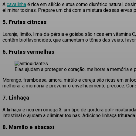
A
cavalinha
é rica em silício e atua como diurético natural, de
eliminar toxinas.
Prepare um chá com a mistura dessas ervas pa
5. Frutas cítricas
Laranja, limão, lima-da-pérsia e goiaba são ricas em vitamina 
contêm bioflavonoides, que aumentam o tônus das veias, favor
6. Frutas vermelhas
Elas ajudam a proteger o coração, melhorar a memória e 
Morango, framboesa, amora, mirtilo e cereja são ricas em anto
melhorar a memória e prevenir o envelhecimento precoce.
Cons
7. Linhaça
A linhaça é rica em ômega 3, um tipo de gordura poli-insaturada
intestinal e ajudam a eliminar toxinas.
Adicione linhaça tritura
8. Mamão e abacaxi