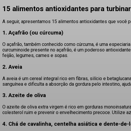
15 alimentos antioxidantes para turbina
A seguir, apresentamos 15 alimentos antioxidantes que você pod
1. Açafrão (ou cúrcuma)
O açafrão, também conhecido como cúrcuma, é uma especiaria d
curcuminoide presente no açafrão, é um poderoso antioxidante 
feijão, legumes, carnes e sopas.
2. Aveia
A aveia é um cereal integral rico em fibras, silício e betaglucana
sanguínea e dificulta a absorção da gordura pelo intestino, ajud
3. Azeite de oliva
O azeite de oliva extra virgem é rico em gorduras monoinsatur
colesterol ruim e prevenir o envelhecimento precoce.
Utilize a
4. Chá de cavalinha, centelha asiática e dente-de-