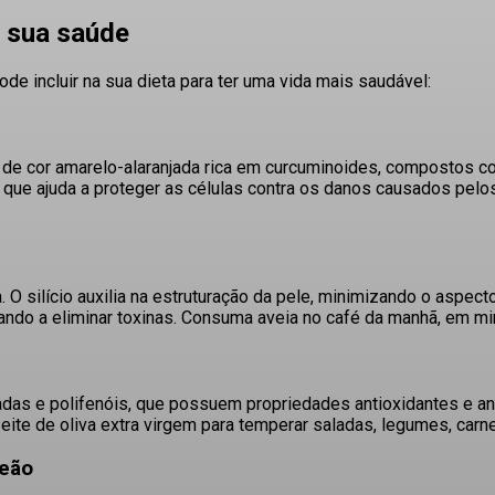
r sua saúde
e incluir na sua dieta para ter uma vida mais saudável:
e cor amarelo-alaranjada rica em curcuminoides, compostos com 
que ajuda a proteger as células contra os danos causados pelos 
.
O silício auxilia na estruturação da pele, minimizando o aspect
ando a eliminar toxinas.
Consuma aveia no café da manhã, em ming
adas e polifenóis, que possuem propriedades antioxidantes e ant
zeite de oliva extra virgem para temperar saladas, legumes, carn
leão