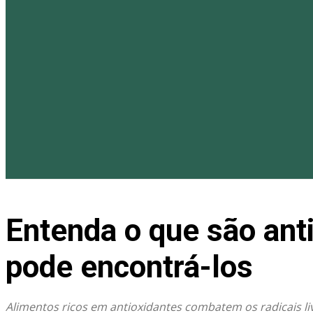
Entenda o que são ant
pode encontrá-los
Alimentos ricos em antioxidantes combatem os radicais li