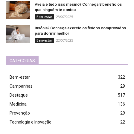
Aveia é tudo isso mesmo? Conheça 8 benefícios
que ninguém te contou
23/07/2025
Bem-estar
Insônia? Conheça exercícios físicos comprovados
para dormir melhor
22/07/2025
Bem-estar
CATEGORIAS
Bem-estar
322
Campanhas
29
Destaque
517
Medicina
136
Prevenção
29
Tecnologia e Inovação
22