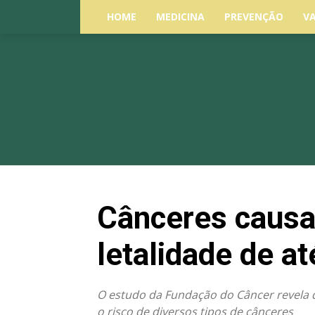
HOME
MEDICINA
PREVENÇÃO
V
Cânceres causa
letalidade de a
O estudo da Fundação do Câncer revela q
o risco de diversos tipos de cânceres