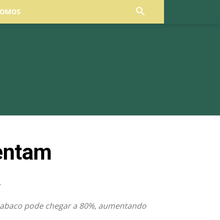
SOMOS
entam
a
o tabaco pode chegar a 80%, aumentando