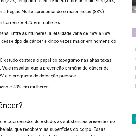
ns (52%), enquanto o Norte lidera entre as mulheres (34%).
m a Região Norte apresentando o maior índice (83%).
em homens e 45% em mulheres.
ns. Entre as mulheres, a letalidade varia de 48% a 88%
ia desse tipo de câncer é cinco vezes maior em homens do
 O estudo destaca o papel do tabagismo nas altas taxas
. Vale ressaltar que a prevenção primária do câncer de
HPV e o programa de detecção precoce.
mens e 43% em mulheres.
câncer?
o e coordenador do estudo, as substâncias presentes no
iteliais, que recobrem as superfícies do corpo.
Essas