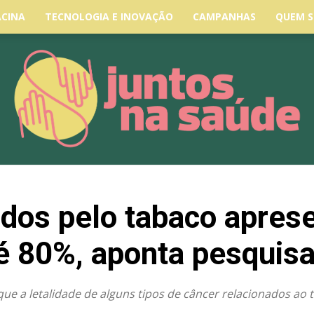
ACINA
TECNOLOGIA E INOVAÇÃO
CAMPANHAS
QUEM 
dos pelo tabaco apres
té 80%, aponta pesquis
ue a letalidade de alguns tipos de câncer relacionados a