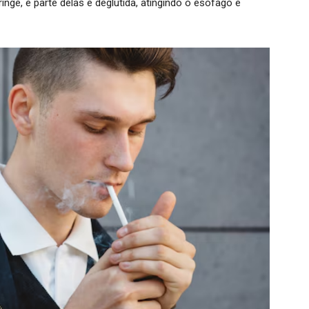
nge, e parte delas é deglutida, atingindo o esôfago e