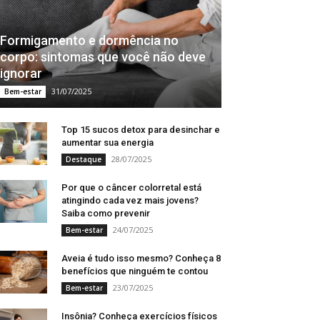
Formigamento e dormência no
corpo: sintomas que você não deve
ignorar
31/07/2025
Bem-estar
Top 15 sucos detox para desinchar e
aumentar sua energia
28/07/2025
Destaque
Por que o câncer colorretal está
atingindo cada vez mais jovens?
Saiba como prevenir
24/07/2025
Bem-estar
Aveia é tudo isso mesmo? Conheça 8
benefícios que ninguém te contou
23/07/2025
Bem-estar
Insônia? Conheça exercícios físicos