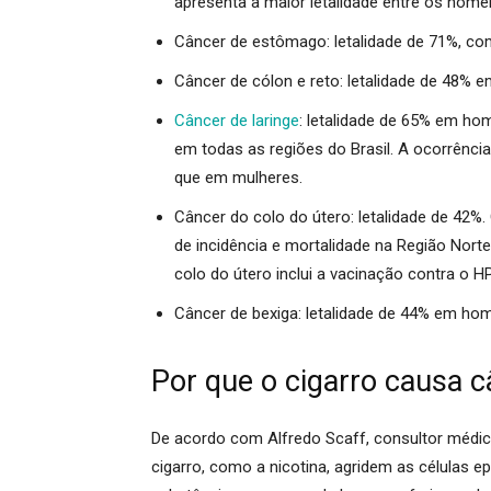
apresenta a maior letalidade entre os home
Câncer de estômago:
letalidade de 71%, co
Câncer de cólon e reto:
letalidade de 48% 
Câncer de laringe
:
letalidade de 65% em home
em todas as regiões do Brasil. A ocorrênc
que em mulheres.
Câncer do colo do útero:
letalidade de 42%.
de incidência e mortalidade na Região Norte
colo do útero inclui a vacinação contra o 
Câncer de bexiga:
letalidade de 44% em ho
Por que o cigarro causa 
De acordo com Alfredo Scaff, consultor médic
cigarro, como a nicotina, agridem as células ep