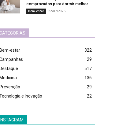
comprovados para dormir melhor
22/07/2025
Bem-estar
CATEGORIAS
Bem-estar
322
Campanhas
29
Destaque
517
Medicina
136
Prevenção
29
Tecnologia e Inovação
22
INSTAGRAM