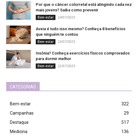
Por que o câncer colorretal está atingindo cada vez
mais jovens? Saiba como prevenir
24/07/2025
Bem-estar
Aveia é tudo isso mesmo? Conheça 8 benefícios
que ninguém te contou
23/07/2025
Bem-estar
Insônia? Conheça exercícios físicos comprovados
para dormir melhor
22/07/2025
Bem-estar
CATEGORIAS
Bem-estar
322
Campanhas
29
Destaque
517
Medicina
136