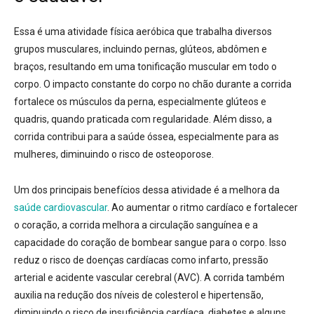
Essa é uma atividade física aeróbica que
trabalha diversos
grupos musculares
, incluindo pernas, glúteos, abdômen e
braços, resultando em uma
tonificação muscular em todo o
corpo
. O impacto constante do corpo no chão durante a corrida
fortalece os músculos da perna
, especialmente glúteos e
quadris, quando praticada com regularidade
. Além disso, a
corrida contribui para a
saúde óssea
, especialmente para as
mulheres, diminuindo o risco de osteoporose
.
Um dos principais benefícios dessa atividade é a melhora da
saúde cardiovascular
. Ao aumentar o ritmo cardíaco e fortalecer
o coração, a corrida melhora a circulação sanguínea e a
capacidade do coração de bombear sangue para o corpo
. Isso
reduz o risco de doenças cardíacas como infarto, pressão
arterial e acidente vascular cerebral (AVC)
. A corrida também
auxilia na redução dos níveis de colesterol e hipertensão,
diminuindo o risco de insuficiência cardíaca, diabetes e alguns