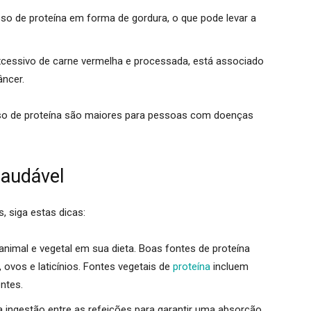
o de proteína em forma de gordura, o que pode levar a
essivo de carne vermelha e processada, está associado
âncer.
sso de proteína são maiores para pessoas com doenças
audável
, siga estas dicas:
animal e vegetal em sua dieta. Boas fontes de proteína
 ovos e laticínios. Fontes vegetais de
proteína
incluem
ntes.
a ingestão entre as refeições para garantir uma absorção