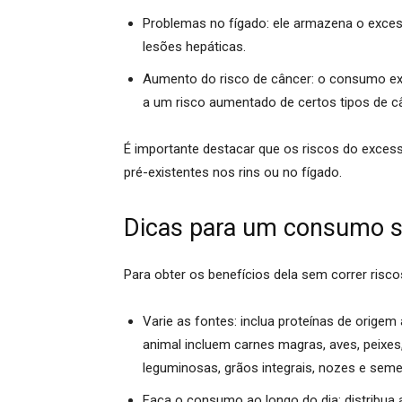
Problemas no fígado:
ele armazena o excess
lesões hepáticas.
Aumento do risco de câncer:
o consumo exc
a um risco aumentado de certos tipos de c
É importante destacar que os riscos do exce
pré-existentes nos rins ou no fígado.
Dicas para um consumo s
Para obter os benefícios dela sem correr riscos
Varie as fontes:
inclua proteínas de origem 
animal incluem carnes magras, aves, peixes,
leguminosas, grãos integrais, nozes e seme
Faça o consumo ao longo do dia:
distribua 