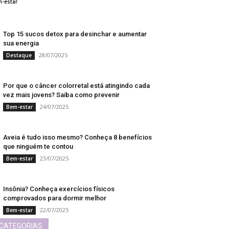
31/07/2025
-estar
Top 15 sucos detox para desinchar e aumentar
sua energia
28/07/2025
Destaque
Por que o câncer colorretal está atingindo cada
vez mais jovens? Saiba como prevenir
24/07/2025
Bem-estar
Aveia é tudo isso mesmo? Conheça 8 benefícios
que ninguém te contou
23/07/2025
Bem-estar
Insônia? Conheça exercícios físicos
comprovados para dormir melhor
22/07/2025
Bem-estar
CATEGORIAS