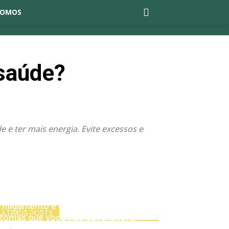
SOMOS
 saúde?
 e ter mais energia. Evite excessos e
rmigamento e dormência no corpo:
ÚLTIMOS POSTS
ntomas que você não deve ignorar