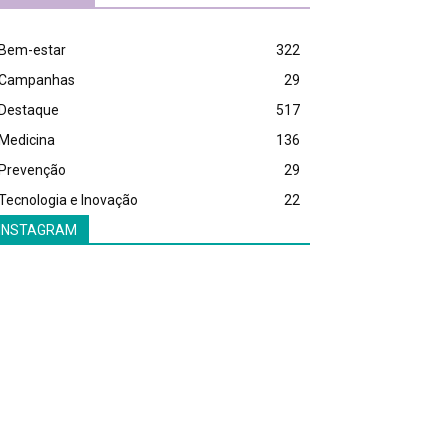
Bem-estar
322
Campanhas
29
Destaque
517
Medicina
136
Prevenção
29
Tecnologia e Inovação
22
INSTAGRAM