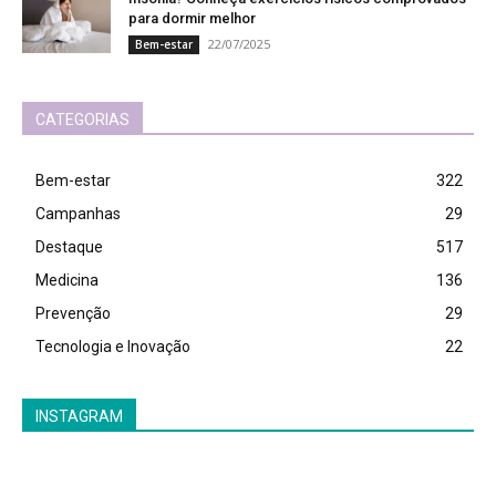
para dormir melhor
22/07/2025
Bem-estar
CATEGORIAS
Bem-estar
322
Campanhas
29
Destaque
517
Medicina
136
Prevenção
29
Tecnologia e Inovação
22
INSTAGRAM