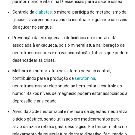
paratormônio e vitamina D, essenciais para a saúde óssea
.
Controle da
diabetes
:
o mineral participa do metabolismo da
glicose, favorecendo a ação da insulina e regulando os níveis
de açúcar no sangue
.
Prevenção da enxaqueca:
a deficiência do mineral está
associada à enxaqueca, pois o mineral atua na liberação de
neurotransmissores e na vasoconstrição, fatores que podem
desencadear as crises
.
Melhora do humor:
atua no sistema nervoso central,
contribuindo para a produção de
serotonina
,
neurotransmissor relacionado ao bem-estar e controle do
humor
. Baixos níveis de magnésio podem estar associados à
depressão e ansiedade
.
Alívio da acidez estomacal e melhora da digestão:
neutraliza
o ácido gástrico, sendo utilizado em medicamentos para
alívio da azia e refluxo gastroesofágico
. Ele também atua no
relaxamento da musculatura do trato digestivo, facilitando o