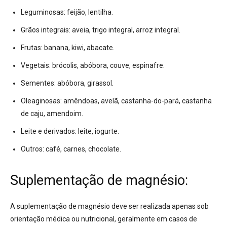
Leguminosas:
feijão, lentilha
.
Grãos integrais:
aveia, trigo integral, arroz integral
.
Frutas:
banana, kiwi, abacate
.
Vegetais:
brócolis, abóbora, couve, espinafre
.
Sementes:
abóbora, girassol
.
Oleaginosas:
amêndoas, avelã, castanha-do-pará, castanha
de caju, amendoim
.
Leite e derivados:
leite, iogurte
.
Outros:
café, carnes, chocolate
.
Suplementação de magnésio:
A suplementação de magnésio deve ser realizada apenas sob
orientação médica ou nutricional, geralmente em casos de