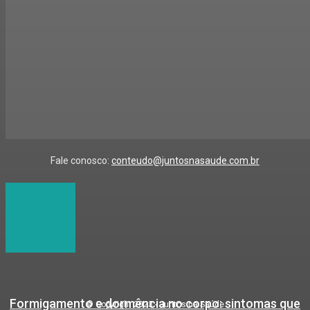
Fale conosco:
conteudo@juntosnasaude.com.br
Formigamento e dormência no corpo: sintomas que
© Copyright 2023 - Juntos na Saúde