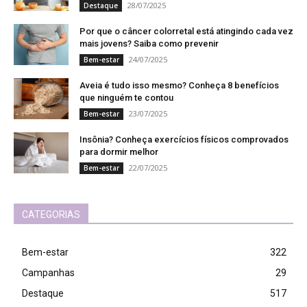
28/07/2025
Destaque
Por que o câncer colorretal está atingindo cada vez
mais jovens? Saiba como prevenir
24/07/2025
Bem-estar
Aveia é tudo isso mesmo? Conheça 8 benefícios
que ninguém te contou
23/07/2025
Bem-estar
Insônia? Conheça exercícios físicos comprovados
para dormir melhor
22/07/2025
Bem-estar
CATEGORIAS
Bem-estar
322
Campanhas
29
Destaque
517