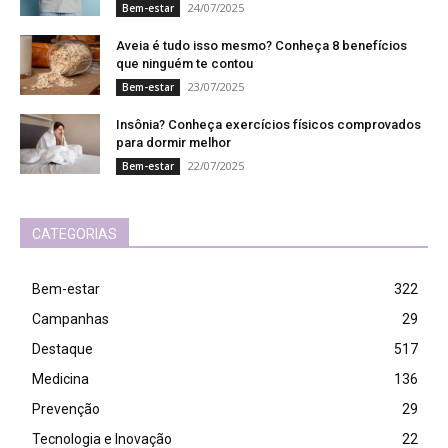
24/07/2025
Bem-estar
Aveia é tudo isso mesmo? Conheça 8 benefícios
que ninguém te contou
23/07/2025
Bem-estar
Insônia? Conheça exercícios físicos comprovados
para dormir melhor
22/07/2025
Bem-estar
CATEGORIAS
Bem-estar
322
Campanhas
29
Destaque
517
Medicina
136
Prevenção
29
Tecnologia e Inovação
22