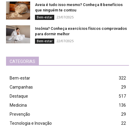
Aveia é tudo isso mesmo? Conheça 8 benefícios
que ninguém te contou
23/07/2025
Bem-estar
Insônia? Conheça exercícios físicos comprovados
para dormir melhor
22/07/2025
Bem-estar
CATEGORIAS
Bem-estar
322
Campanhas
29
Destaque
517
Medicina
136
Prevenção
29
Tecnologia e Inovação
22