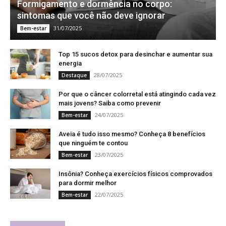
Formigamento e dormência no corpo:
sintomas que você não deve ignorar
31/07/2025
Bem-estar
Top 15 sucos detox para desinchar e aumentar sua
energia
28/07/2025
Destaque
Por que o câncer colorretal está atingindo cada vez
mais jovens? Saiba como prevenir
24/07/2025
Bem-estar
Aveia é tudo isso mesmo? Conheça 8 benefícios
que ninguém te contou
23/07/2025
Bem-estar
Insônia? Conheça exercícios físicos comprovados
para dormir melhor
22/07/2025
Bem-estar