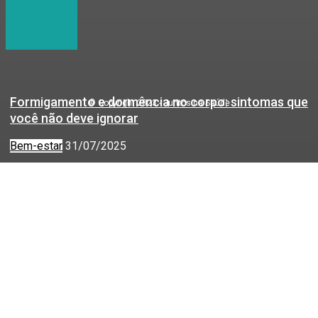
Formigamento e dormência no corpo: sintomas que
© Copyright 2023 - Juntos na Saúde
você não deve ignorar
Bem-estar
31/07/2025