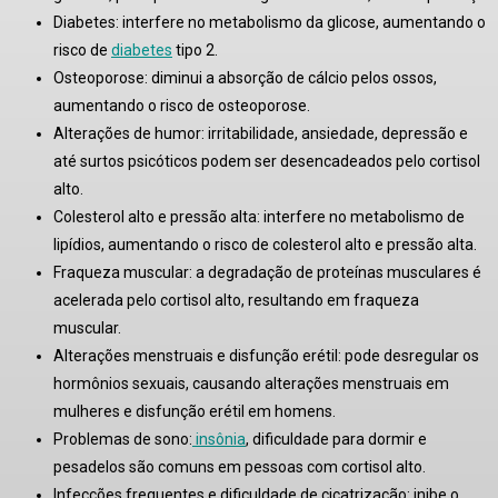
Diabetes:
interfere no metabolismo da glicose, aumentando o
risco de
diabetes
tipo 2
.
Osteoporose:
diminui a absorção de cálcio pelos ossos,
aumentando o risco de osteoporose
.
Alterações de humor:
irritabilidade, ansiedade, depressão e
até surtos psicóticos podem ser desencadeados pelo cortisol
alto
.
Colesterol alto e pressão alta:
interfere no metabolismo de
lipídios, aumentando o risco de colesterol alto e pressão alta
.
Fraqueza muscular:
a degradação de proteínas musculares é
acelerada pelo cortisol alto, resultando em fraqueza
muscular
.
Alterações menstruais e disfunção erétil:
pode desregular os
hormônios sexuais, causando alterações menstruais em
mulheres e disfunção erétil em homens
.
Problemas de sono:
insônia
, dificuldade para dormir e
pesadelos são comuns em pessoas com cortisol alto
.
Infecções frequentes e dificuldade de cicatrização:
inibe o