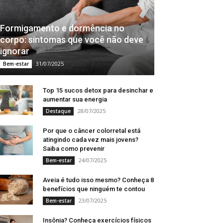
Formigamento e dormência no
corpo: sintomas que você não deve
ignorar
31/07/2025
Bem-estar
Top 15 sucos detox para desinchar e
aumentar sua energia
28/07/2025
Destaque
Por que o câncer colorretal está
atingindo cada vez mais jovens?
Saiba como prevenir
24/07/2025
Bem-estar
Aveia é tudo isso mesmo? Conheça 8
benefícios que ninguém te contou
23/07/2025
Bem-estar
Insônia? Conheça exercícios físicos