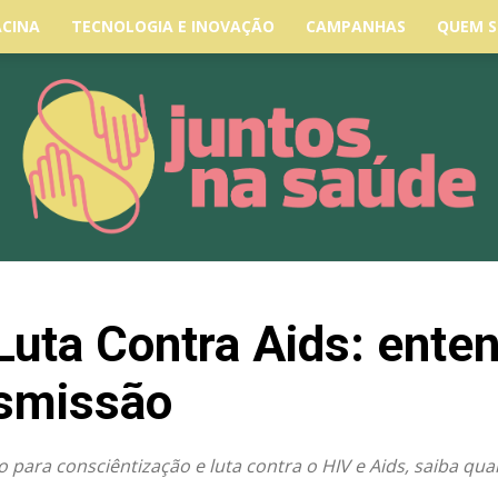
ACINA
TECNOLOGIA E INOVAÇÃO
CAMPANHAS
QUEM 
Luta Contra Aids: ent
nsmissão
ara consciêntização e luta contra o HIV e Aids, saiba quai