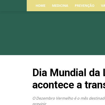
HOME
MEDICINA
PREVENÇÃO
V
Dia Mundial da 
acontece a tra
O Dezembro Vermelho é o mês destinado p
previnir