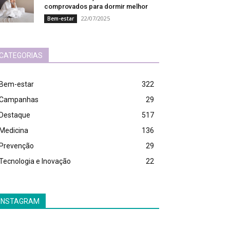
comprovados para dormir melhor
22/07/2025
Bem-estar
CATEGORIAS
Bem-estar
322
Campanhas
29
Destaque
517
Medicina
136
Prevenção
29
Tecnologia e Inovação
22
INSTAGRAM