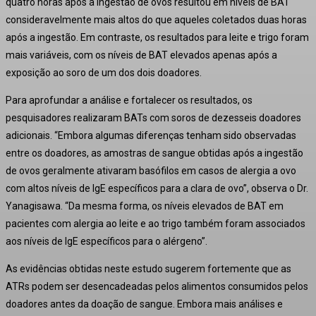
quatro horas após a ingestão de ovos resultou em níveis de BAT
consideravelmente mais altos do que aqueles coletados duas horas
após a ingestão
. Em contraste, os resultados para leite e trigo foram
mais variáveis, com os níveis de BAT elevados apenas após a
exposição ao soro de um dos dois doadores
.
Para aprofundar a análise e fortalecer os resultados, os
pesquisadores realizaram BATs com soros de dezesseis doadores
adicionais
. “Embora algumas diferenças tenham sido observadas
entre os doadores, as amostras de sangue obtidas após a ingestão
de ovos geralmente ativaram basófilos em casos de alergia a ovo
com altos níveis de IgE específicos para a clara de ovo”, observa o Dr.
Yanagisawa
. “Da mesma forma, os níveis elevados de BAT em
pacientes com alergia ao leite e ao trigo também foram associados
aos níveis de IgE específicos para o alérgeno”
.
As evidências obtidas neste estudo sugerem fortemente que as
ATRs podem ser desencadeadas pelos alimentos consumidos pelos
doadores antes da doação de sangue
. Embora mais análises e