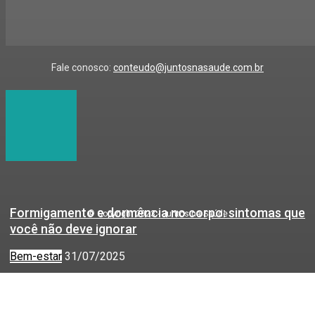
Fale conosco:
conteudo@juntosnasaude.com.br
Formigamento e dormência no corpo: sintomas que
© Copyright 2023 - Juntos na Saúde
você não deve ignorar
Bem-estar
31/07/2025