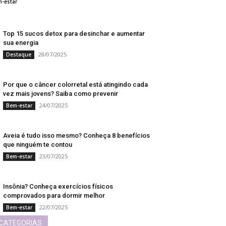
31/07/2025
-estar
Top 15 sucos detox para desinchar e aumentar
sua energia
28/07/2025
Destaque
Por que o câncer colorretal está atingindo cada
vez mais jovens? Saiba como prevenir
24/07/2025
Bem-estar
Aveia é tudo isso mesmo? Conheça 8 benefícios
que ninguém te contou
23/07/2025
Bem-estar
Insônia? Conheça exercícios físicos
comprovados para dormir melhor
22/07/2025
Bem-estar
CATEGORIAS