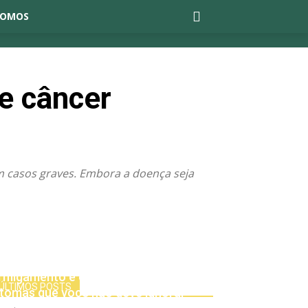
SOMOS
e câncer
m casos graves. Embora a doença seja
rmigamento e dormência no corpo:
ÚLTIMOS POSTS
ntomas que você não deve ignorar