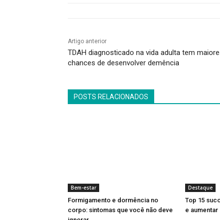
Artigo anterior
TDAH diagnosticado na vida adulta tem maiore
chances de desenvolver demência
POSTS RELACIONADOS
Bem-estar
Destaque
Formigamento e dormência no
Top 15 suco
corpo: sintomas que você não deve
e aumentar 
ignorar