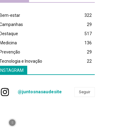
Bem-estar
322
Campanhas
29
Destaque
517
Medicina
136
Prevenção
29
Tecnologia e Inovação
22
INSTAGRAM
@juntosnasaudesite
Seguir