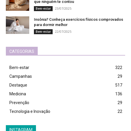
que ninguém te contou
23/07/2025
Bem-estar
Insônia? Conheça exercícios físicos comprovados
para dormir melhor
22/07/2025
Bem-estar
CATEGORIAS
Bem-estar
322
Campanhas
29
Destaque
517
Medicina
136
Prevenção
29
Tecnologia e Inovação
22
INSTAGRAM