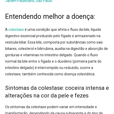
Jardim Paulistano, São Paulo
.
Entendendo melhor a doença:
A
colestase
é uma condição que afeta o fluxo da bile, líquido
digestivo essencial produzido pelo fígado e armazenado na
vesícula biliar
. Essa bile, composta por substâncias como sais
biliares, colesterol e bilirrubina, auxilia na digestão e absorção de
gorduras e vitaminas no intestino delgado
. Quando o fluxo
normal da bile entre o fígado e o duodeno (primeira parte do
intestino delgado) é interrompido ou reduzido, ocorre a
colestase, também conhecida como doença colestática
.
Sintomas da colestase: coceira intensa e
alterações na cor da pele e fezes
Os sintomas da colestase podem variar em intensidade e
manifestação, dependendo da causa subjacente e do tipo de