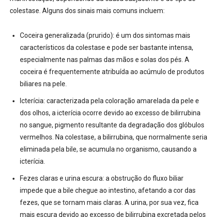
colestase
. Alguns dos sinais mais comuns incluem:
Coceira generalizada (prurido):
é um dos sintomas mais
característicos da colestase e pode ser bastante intensa,
especialmente nas palmas das mãos e solas dos pés
. A
coceira é frequentemente atribuída ao acúmulo de produtos
biliares na pele
.
Icterícia:
caracterizada pela coloração amarelada da pele e
dos olhos, a icterícia ocorre devido ao excesso de bilirrubina
no sangue, pigmento resultante da degradação dos glóbulos
vermelhos
. Na colestase, a bilirrubina, que normalmente seria
eliminada pela bile, se acumula no organismo, causando a
icterícia
.
Fezes claras e urina escura:
a obstrução do fluxo biliar
impede que a bile chegue ao intestino, afetando a cor das
fezes, que se tornam mais claras
. A urina, por sua vez, fica
mais escura devido ao excesso de bilirrubina excretada pelos