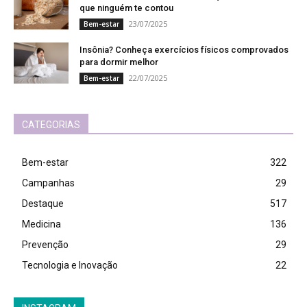
que ninguém te contou
23/07/2025
Bem-estar
Insônia? Conheça exercícios físicos comprovados
para dormir melhor
22/07/2025
Bem-estar
CATEGORIAS
Bem-estar
322
Campanhas
29
Destaque
517
Medicina
136
Prevenção
29
Tecnologia e Inovação
22