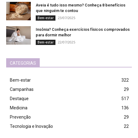
Aveia é tudo isso mesmo? Conheça 8 benefícios
que ninguém te contou
23/07/2025
Bem-estar
Insônia? Conheça exercícios físicos comprovados
para dormir melhor
22/07/2025
Bem-estar
CATEGORIAS
Bem-estar
322
Campanhas
29
Destaque
517
Medicina
136
Prevenção
29
Tecnologia e Inovação
22