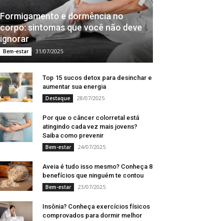
Formigamento e dormência no
corpo: sintomas que você não deve
ignorar
31/07/2025
Bem-estar
Top 15 sucos detox para desinchar e
aumentar sua energia
28/07/2025
Destaque
Por que o câncer colorretal está
atingindo cada vez mais jovens?
Saiba como prevenir
24/07/2025
Bem-estar
Aveia é tudo isso mesmo? Conheça 8
benefícios que ninguém te contou
23/07/2025
Bem-estar
Insônia? Conheça exercícios físicos
comprovados para dormir melhor