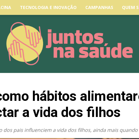
ACINA
TECNOLOGIA E INOVAÇÃO
CAMPANHAS
QUEM 
como hábitos alimentar
tar a vida dos filhos
dos pais influenciem a vida dos filhos, ainda mais quando 