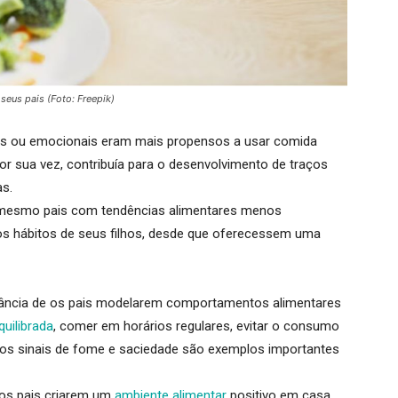
eus pais (Foto: Freepik)
dos ou emocionais eram mais propensos a usar comida
por sua vez, contribuía para o desenvolvimento de traços
as
.
mesmo pais com tendências alimentares menos
s hábitos de seus filhos,
desde que oferecessem uma
ância de os pais
modelarem comportamentos alimentares
quilibrada
, comer em horários regulares, evitar o consumo
aos sinais de fome e saciedade são exemplos importantes
 os pais
criarem um
ambiente alimentar
positivo em casa
,