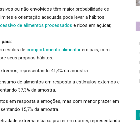
issivos ou não envolvidos
têm maior probabilidade de
e limites e orientação adequada pode levar a hábitos
essivo de alimentos processados
e ricos em açúcar,
 pais:
ro estilos de
comportamento alimentar
em pais, com
re seus próprios hábitos
:
tremos, representando 41,4% da amostra
.
consumo de alimentos em resposta a estímulos externos e
sentando 37,3% da amostra
.
tos em resposta a emoções, mas com menor prazer em
esentando 15,7% da amostra
.
etividade extrema e baixo prazer em comer, representando