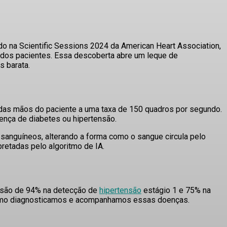
ado na
Scientific Sessions
2024 da
American Heart Association
,
 dos pacientes
.
Essa descoberta abre um leque de
s barata.
 das mãos do paciente a uma taxa de 150 quadros por segundo.
esença de diabetes ou hipertensão
.
anguíneos, alterando a forma como o sangue circula pelo
retadas pelo algoritmo de IA
.
isão de
94% na detecção de
hipertensão
estágio 1
e
75% na
omo diagnosticamos e acompanhamos essas doenças.