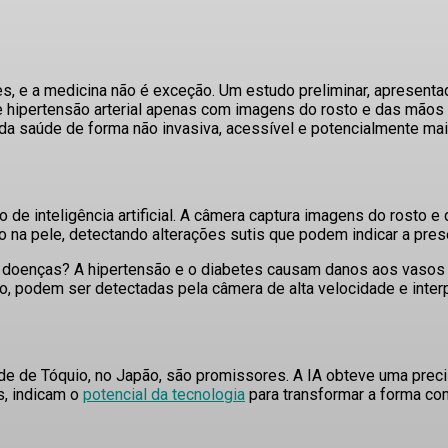
es, e a medicina não é exceção. Um estudo preliminar, apresent
 e hipertensão arterial apenas com imagens do rosto e das mãos
da saúde de forma não invasiva, acessível e potencialmente mai
 de inteligência artificial
. A câmera captura imagens do rosto e
neo na pele, detectando alterações sutis que podem indicar a pr
s doenças?
A hipertensão e o diabetes causam danos aos vasos s
 podem ser detectadas pela câmera de alta velocidade e interp
ade de Tóquio, no Japão, são promissores. A IA obteve uma prec
s, indicam o
potencial da tecnologia
para transformar a forma c