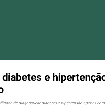
r diabetes e hipertenç
o
bilidade de diagnosticar diabetes e hipertensão apenas co