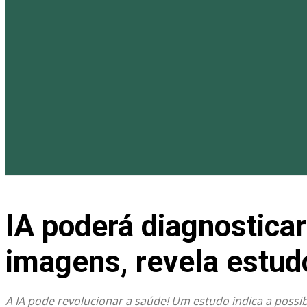
IA poderá diagnostica
imagens, revela estud
A IA pode revolucionar a saúde! Um estudo indica a possi