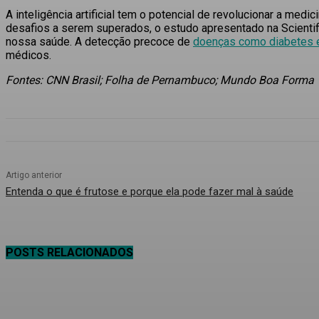
A inteligência artificial tem o potencial de revolucionar a me
desafios a serem superados, o estudo apresentado na
Scienti
nossa saúde. A detecção precoce de
doenças como diabetes e
médicos.
Fontes: CNN Brasil; Folha de Pernambuco; Mundo Boa Forma
Artigo anterior
Entenda o que é frutose e porque ela pode fazer mal à saúde
POSTS RELACIONADOS