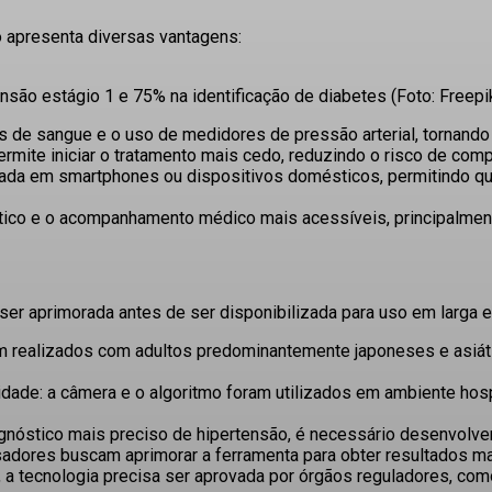
o apresenta diversas vantagens:
são estágio 1 e 75% na identificação de diabetes (Foto: Freepi
de sangue e o uso de medidores de pressão arterial, tornando 
mite iniciar o tratamento mais cedo, reduzindo o risco de com
rada em smartphones ou dispositivos domésticos, permitindo q
óstico e o acompanhamento médico mais acessíveis, principalme
 ser aprimorada antes de ser disponibilizada para uso em larg
 realizados com adultos predominantemente japoneses e asiático
idade:
a câmera e o algoritmo foram utilizados em ambiente hospi
gnóstico mais preciso de hipertensão, é necessário desenvolver
adores buscam aprimorar a ferramenta para obter resultados ma
 a tecnologia precisa ser aprovada por órgãos reguladores, co