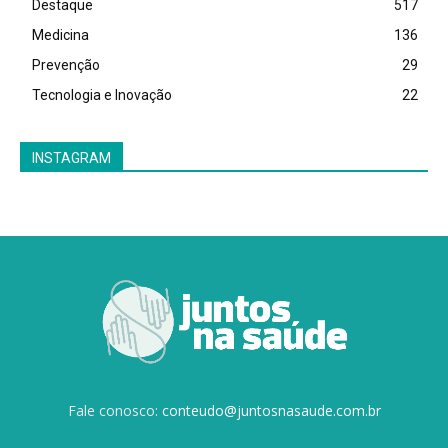
Destaque
517
Medicina
136
Prevenção
29
Tecnologia e Inovação
22
INSTAGRAM
Fale conosco:
conteudo@juntosnasaude.com.br