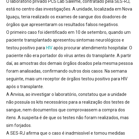
O laboratório privado PCS Lab Saleme, contratado pela SES-RJ,
está no centro das investigações
. A unidade, localizada em Nova
Iguaçu, teria realizado os exames de sangue dos doadores de
órgãos que apresentaram os resultados falsos negativos.
O primeiro caso foi identificado em 10 de setembro
, quando um
paciente transplantado apresentou sintomas neurológicos e
testou positivo para
HIV
após procurar atendimento hospitalar. O
paciente não era portador do vírus antes do transplante. A partir
daí, as amostras dos demais órgãos doados pela mesma pessoa
foram analisadas, confirmando outros dois casos. Na semana
seguinte, mais um receptor de órgãos testou positivo para HIV
após o transplante.
A Anvisa, ao investigar o laboratório, constatou que a unidade
não possuía os kits necessários para a realização dos testes de
sangue
, nem documentos que comprovassem a compra dos
itens. A suspeita é de que os testes não foram realizados, mas
sim forjados.
A SES-RJ afirma que o caso é inadmissível e tomou medidas