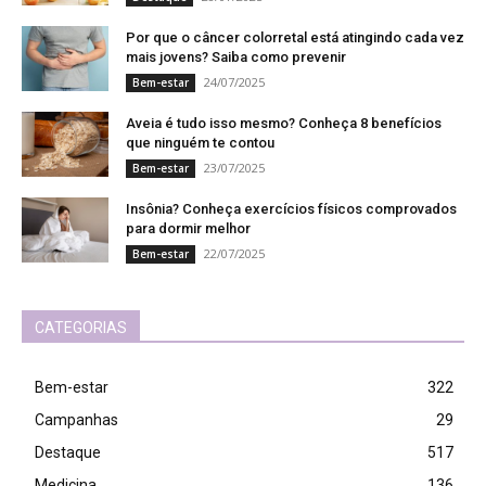
Por que o câncer colorretal está atingindo cada vez
mais jovens? Saiba como prevenir
24/07/2025
Bem-estar
Aveia é tudo isso mesmo? Conheça 8 benefícios
que ninguém te contou
23/07/2025
Bem-estar
Insônia? Conheça exercícios físicos comprovados
para dormir melhor
22/07/2025
Bem-estar
CATEGORIAS
Bem-estar
322
Campanhas
29
Destaque
517
Medicina
136