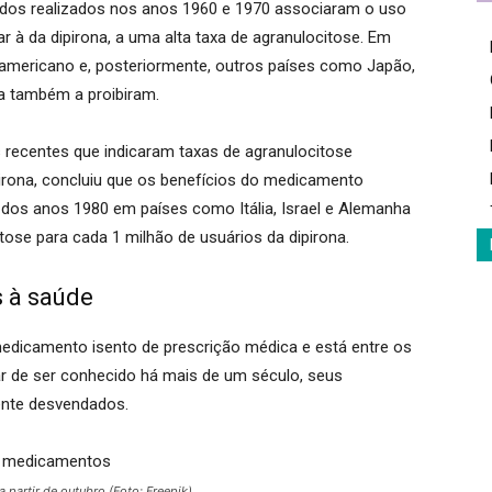
udos realizados nos anos 1960 e 1970 associaram o uso
r à da dipirona, a uma alta taxa de agranulocitose. Em
e-americano e, posteriormente, outros países como Japão,
ia também a proibiram.
s recentes que indicaram taxas de agranulocitose
pirona, concluiu que os benefícios do medicamento
r dos anos 1980 em países como Itália, Israel e Alemanha
ose para cada 1 milhão de usuários da dipirona.
 à saúde
edicamento isento de prescrição médica e está entre os
r de ser conhecido há mais de um século, seus
nte desvendados.
partir de outubro (Foto: Freepik)