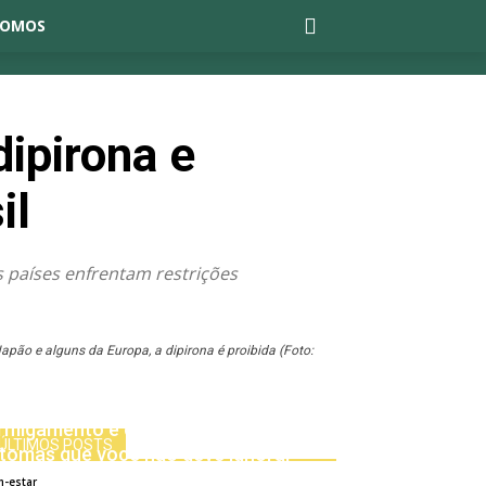
SOMOS
ipirona e
il
s países enfrentam restrições
apão e alguns da Europa, a dipirona é proibida (Foto:
rmigamento e dormência no corpo:
ÚLTIMOS POSTS
ntomas que você não deve ignorar
31/07/2025
-estar