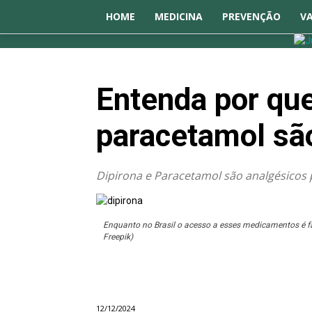
HOME
MEDICINA
PREVENÇÃO
V
Entenda por qu
paracetamol são
Dipirona e Paracetamol são analgésicos 
Enquanto no Brasil o acesso a esses medicamentos é fac
Freepik)
Destaque
Medicina
12/12/2024