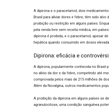
A dipirona e o paracetamol, dois medicamento
Brasil para aliviar dores e febre, têm sido alv
proibição ou restrição em alguns países. Enqu
pela venda livre sem receita médica, em paíse
dipirona é proibida, e o paracetamol, apesar d
hepática quando consumido em doses elevada
Dipirona: eficácia e controvérs
A dipirona, popularmente conhecida no Brasil
no alívio da dor e da febre, competindo até 
comprovada pelos mais de 215 milhões de dos
Além da Novalgina, outros medicamentos popul
A proibição da dipirona em alguns países se d
agranulocitose, uma condição sanguínea potenc