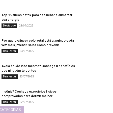
Top 15 sucos detox para desinchar e aumentar
sua energia
28/07/2025
Destaque
Por que o câncer colorretal está atingindo cada
vez mais jovens? Saiba como prevenir
24/07/2025
Bem-estar
Aveia é tudo isso mesmo? Conheça 8 benefícios
que ninguém te contou
23/07/2025
Bem-estar
Insônia? Conheça exercícios físicos
comprovados para dormir melhor
22/07/2025
Bem-estar
CATEGORIAS