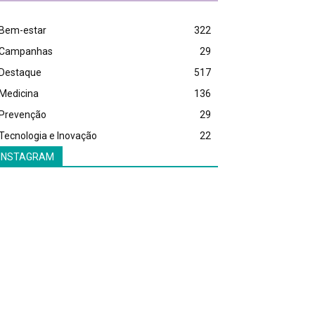
Bem-estar
322
Campanhas
29
Destaque
517
Medicina
136
Prevenção
29
Tecnologia e Inovação
22
INSTAGRAM