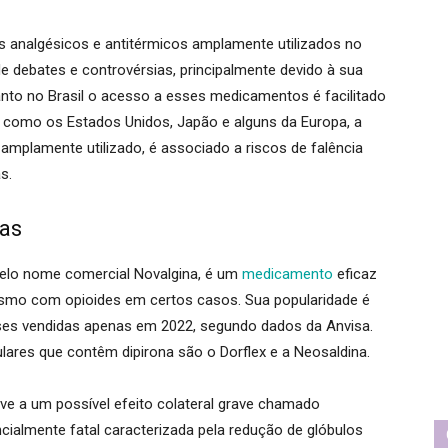
s analgésicos e antitérmicos amplamente utilizados no
o de debates e controvérsias, principalmente devido à sua
anto no Brasil o acesso a esses medicamentos é facilitado
s como os Estados Unidos, Japão e alguns da Europa, a
e amplamente utilizado, é associado a riscos de falência
s.
ias
 pelo nome comercial Novalgina, é um
medicamento
eficaz
mesmo com opioides em certos casos. Sua popularidade é
es vendidas apenas em 2022, segundo dados da Anvisa.
ares que contêm dipirona são o Dorflex e a Neosaldina.
eve a um possível efeito colateral grave chamado
ialmente fatal caracterizada pela redução de glóbulos