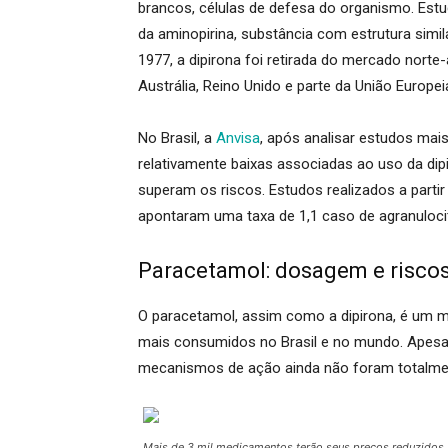
brancos, células de defesa do organismo. Est
da aminopirina, substância com estrutura simila
1977, a dipirona foi retirada do mercado nort
Austrália, Reino Unido e parte da União Europe
No Brasil, a
Anvisa
, após analisar estudos mai
relativamente baixas associadas ao uso da di
superam os riscos. Estudos realizados a parti
apontaram uma taxa de 1,1 caso de agranulocit
Paracetamol: dosagem e riscos
O paracetamol, assim como a dipirona, é um m
mais consumidos no Brasil e no mundo. Apesa
mecanismos de ação ainda não foram totalme
Mais de 3 mil medicamentos terão seus preços reduzidos a 