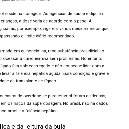
mol reside na dosagem. As agências de saúde estipulam
m crianças, a dose varia de acordo com o peso. A
ripadas, por exemplo, ingerem vários medicamentos que
passando o limite diário recomendado.
ormado em quinoneimina, uma substância prejudicial ao
processar a quinoneimina sem problemas. No entanto,
fígado fica sobrecarregado e não consegue lidar com a
 levar à falência hepática aguda. Essa condição é grave e
dade de transplante de fígado.
os casos de overdose de paracetamol foram acidentais,
m os riscos da superdosagem. No Brasil, não há dados
acetamol e a falência hepática.
ca e da leitura da bula