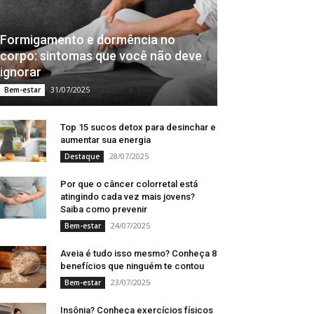
Formigamento e dormência no
corpo: sintomas que você não deve
ignorar
31/07/2025
Bem-estar
Top 15 sucos detox para desinchar e
aumentar sua energia
28/07/2025
Destaque
Por que o câncer colorretal está
atingindo cada vez mais jovens?
Saiba como prevenir
24/07/2025
Bem-estar
Aveia é tudo isso mesmo? Conheça 8
benefícios que ninguém te contou
23/07/2025
Bem-estar
Insônia? Conheça exercícios físicos