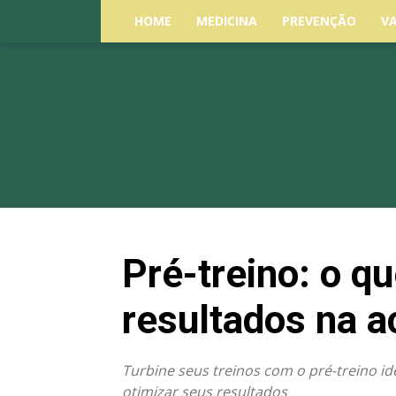
HOME
MEDICINA
PREVENÇÃO
V
Pré-treino: o q
resultados na 
Turbine seus treinos com o pré-treino i
otimizar seus resultados