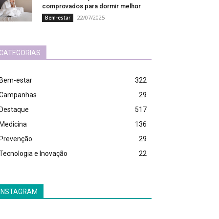
comprovados para dormir melhor
22/07/2025
Bem-estar
CATEGORIAS
Bem-estar
322
Campanhas
29
Destaque
517
Medicina
136
Prevenção
29
Tecnologia e Inovação
22
INSTAGRAM