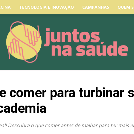
ACINA
TECNOLOGIA E INOVAÇÃO
CAMPANHAS
QUEM 
ue comer para turbinar 
academia
deal! Descubra o que comer antes de malhar para ter mais