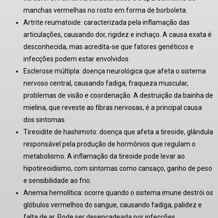
manchas vermelhas no rosto em forma de borboleta
.
Artrite reumatoide:
caracterizada pela inflamação das
articulações, causando dor, rigidez e inchaço
. A causa exata é
desconhecida, mas acredita-se que fatores genéticos e
infecções podem estar envolvidos
.
Esclerose múltipla:
doença neurológica que afeta o sistema
nervoso central, causando fadiga, fraqueza muscular,
problemas de visão e coordenação
. A destruição da bainha de
mielina, que reveste as fibras nervosas, é a principal causa
dos sintomas
.
Tireoidite de hashimoto:
doença que afeta a tireoide, glândula
responsável pela produção de hormônios que regulam o
metabolismo. A inflamação da tireoide pode levar ao
hipotireoidismo, com sintomas como cansaço, ganho de peso
e sensibilidade ao frio
.
Anemia hemolítica:
ocorre quando o sistema imune destrói os
glóbulos vermelhos do sangue, causando fadiga, palidez e
falta de ar
. Pode ser desencadeada por infecções,