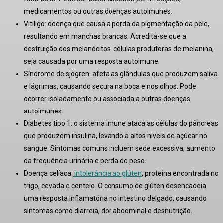
medicamentos ou outras doenças autoimunes
.
Vitiligo:
doença que causa a perda da pigmentação da pele,
resultando em manchas brancas
. Acredita-se que a
destruição dos melanócitos, células produtoras de melanina,
seja causada por uma resposta autoimune
.
Síndrome de sjögren:
afeta as glândulas que produzem saliva
e lágrimas, causando secura na boca e nos olhos
. Pode
ocorrer isoladamente ou associada a outras doenças
autoimunes
.
Diabetes tipo 1:
o sistema imune ataca as células do pâncreas
que produzem insulina, levando a altos níveis de açúcar no
sangue
. Sintomas comuns incluem sede excessiva, aumento
da frequência urinária e perda de peso
.
Doença celíaca:
intolerância ao glúten
, proteína encontrada no
trigo, cevada e centeio
. O consumo de glúten desencadeia
uma resposta inflamatória no intestino delgado, causando
sintomas como diarreia, dor abdominal e desnutrição
.