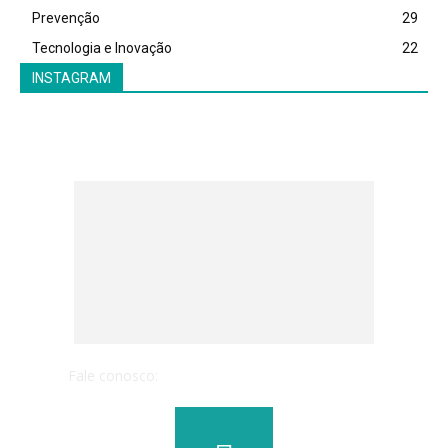
Prevenção
29
Tecnologia e Inovação
22
INSTAGRAM
Fale conosco:
conteudo@juntosnasaude.com.br