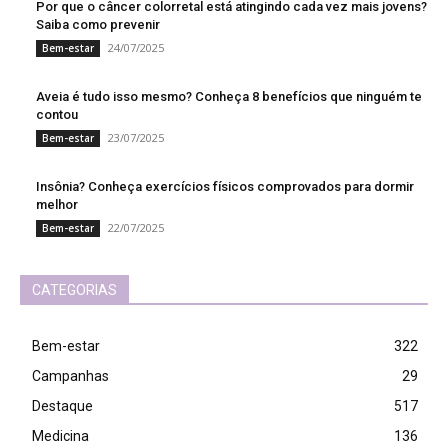
Por que o câncer colorretal está atingindo cada vez mais jovens?
Saiba como prevenir
24/07/2025
Bem-estar
Aveia é tudo isso mesmo? Conheça 8 benefícios que ninguém te
contou
23/07/2025
Bem-estar
Insônia? Conheça exercícios físicos comprovados para dormir
melhor
22/07/2025
Bem-estar
CATEGORIAS
Bem-estar
322
Campanhas
29
Destaque
517
Medicina
136