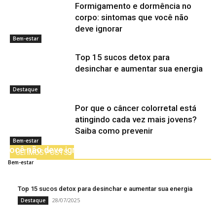
Formigamento e dormência no
corpo: sintomas que você não
deve ignorar
Bem-estar
Top 15 sucos detox para
desinchar e aumentar sua energia
Destaque
Por que o câncer colorretal está
atingindo cada vez mais jovens?
Saiba como prevenir
Formigamento e dormência no corpo: sintomas que
Bem-estar
você não deve ignorar
ÚLTIMOS POSTS
31/07/2025
Bem-estar
Top 15 sucos detox para desinchar e aumentar sua energia
28/07/2025
Destaque