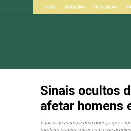
HOME
MEDICINA
PREVENÇÃO
V
Sinais ocultos
afetar homens 
Câncer de mama é uma doença que reque
também podem sofrer com esse proble