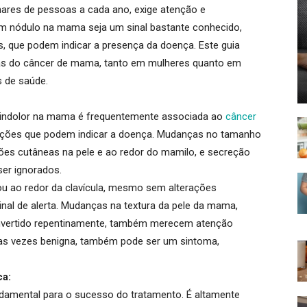
ares de pessoas a cada ano, exige atenção e
m nódulo na mama seja um sinal bastante conhecido,
s, que podem indicar a presença da doença.
Este guia
mas do câncer de mama, tanto em mulheres quanto em
 de saúde.
 indolor na mama é frequentemente associada ao
câncer
erações que podem indicar a doença.
Mudanças no tamanho
es cutâneas na pele e ao redor do mamilo, e secreção
ser ignorados.
ou ao redor da clavícula, mesmo sem alterações
al de alerta.
Mudanças na textura da pele da mama,
nvertido repentinamente, também merecem atenção
s vezes benigna, também pode ser um sintoma,
ca:
damental para o sucesso do tratamento.
É altamente