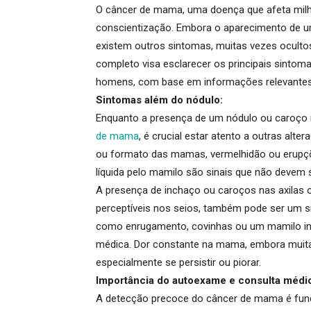
O câncer de mama, uma doença que afeta milh
conscientização.
Embora o aparecimento de u
existem outros sintomas, muitas vezes oculto
completo visa esclarecer os principais sinto
homens, com base em informações relevantes
Sintomas além do nódulo:
Enquanto a presença de um nódulo ou caroço
de mama
, é crucial estar atento a outras alt
ou formato das mamas, vermelhidão ou erupçõ
líquida pelo mamilo são sinais que não devem 
A presença de inchaço ou caroços nas axilas 
perceptíveis nos seios, também pode ser um sin
como enrugamento, covinhas ou um mamilo i
médica.
Dor constante na mama, embora muita
especialmente se persistir ou piorar.
Importância do autoexame e consulta médi
A detecção precoce do câncer de mama é fun