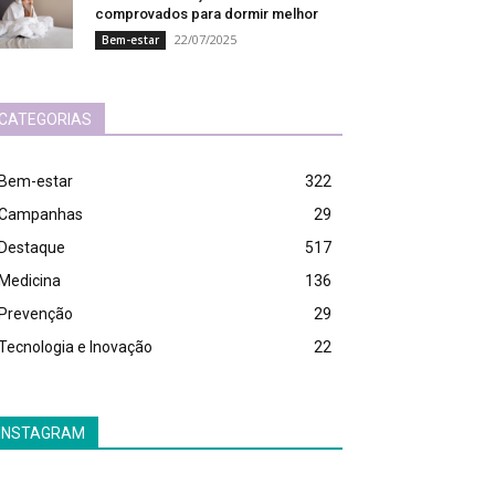
comprovados para dormir melhor
22/07/2025
Bem-estar
CATEGORIAS
Bem-estar
322
Campanhas
29
Destaque
517
Medicina
136
Prevenção
29
Tecnologia e Inovação
22
INSTAGRAM