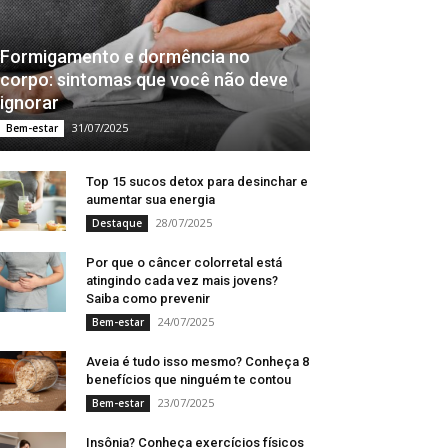
Formigamento e dormência no
corpo: sintomas que você não deve
ignorar
31/07/2025
Bem-estar
Top 15 sucos detox para desinchar e
aumentar sua energia
28/07/2025
Destaque
Por que o câncer colorretal está
atingindo cada vez mais jovens?
Saiba como prevenir
24/07/2025
Bem-estar
Aveia é tudo isso mesmo? Conheça 8
benefícios que ninguém te contou
23/07/2025
Bem-estar
Insônia? Conheça exercícios físicos