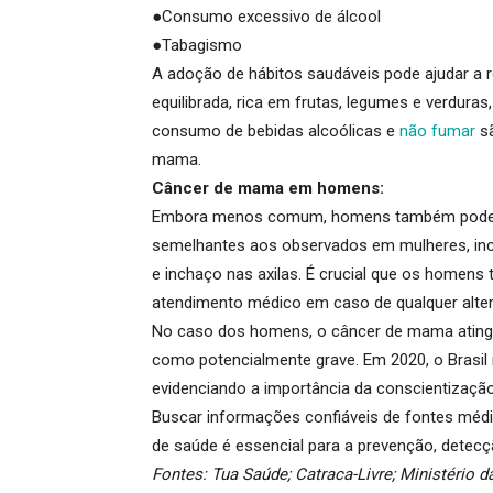
●
Consumo excessivo de álcool
●
Tabagismo
A adoção de hábitos saudáveis pode ajudar a r
equilibrada, rica em frutas, legumes e verduras,
consumo de bebidas alcoólicas e
não fumar
sã
mama.
Câncer de mama em homens:
Embora menos comum, homens também podem
semelhantes aos observados em mulheres, inc
e inchaço nas axilas.
É crucial que os homens
atendimento médico em caso de qualquer alte
No caso dos homens, o câncer de mama atinge 
como potencialmente grave.
Em 2020, o Brasil
evidenciando a importância da conscientizaçã
Buscar informações confiáveis de fontes méd
de saúde é essencial para a prevenção, detec
Fontes: Tua Saúde; Catraca-Livre; Ministério d