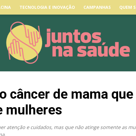
ACINA
TECNOLOGIA E INOVAÇÃO
CAMPANHAS
QUEM 
 do câncer de mama qu
e mulheres
r atenção e cuidados, mas que não atinge somente as m
ma.