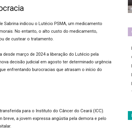
ocracia
de Sabrina indicou o
Lutécio PSMA
, um medicamento
umorais
. No entanto, o alto custo do medicamento,
tou de custear o tratamento
.
da desde março de 2024 a liberação do Lutécio pela
nova decisão judicial em agosto ter determinado urgência
gue enfrentando
burocracias que atrasam o início do
ransferida para o Instituto do Câncer do Ceará (ICC)
.
m breve, a jovem expressa angústia pela demora e pelo
italar
.