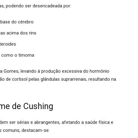
as, podendo ser desencadeada por:
a base do cérebro
das acima dos rins
teroides
, como o timoma
ina Gomes, levando à produção excessiva do hormônio
ão de cortisol pelas glândulas suprarrenais, resultando na
me de Cushing
m ser sérias e abrangentes, afetando a saúde física e
is comuns, destacam-se: