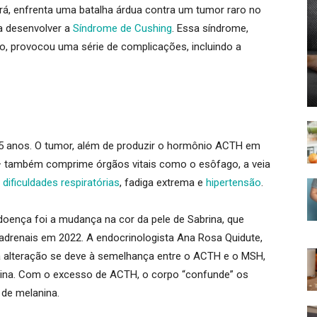
á, enfrenta uma batalha árdua contra um
tumor raro no
 a desenvolver a
Síndrome de Cushing
. Essa síndrome,
o, provocou uma série de complicações, incluindo a
5 anos
. O tumor, além de produzir o hormônio ACTH em
 também comprime órgãos vitais como o esôfago, a veia
a
dificuldades respiratórias
, fadiga extrema e
hipertensão
.
doença foi a mudança na cor da pele de Sabrina, que
adrenais em 2022
. A endocrinologista Ana Rosa Quidute,
 a alteração se deve à semelhança entre o ACTH e o MSH,
ina
. Com o excesso de ACTH, o corpo “confunde” os
 de melanina
.