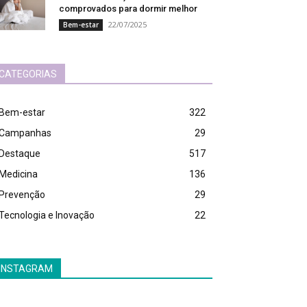
comprovados para dormir melhor
22/07/2025
Bem-estar
CATEGORIAS
Bem-estar
322
Campanhas
29
Destaque
517
Medicina
136
Prevenção
29
Tecnologia e Inovação
22
INSTAGRAM