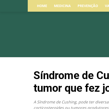
HOME
MEDICINA
PREVENÇÃO
V
Síndrome de Cu
tumor que fez j
A Síndrome de Cushing, pode ter diversa
corticosteroides ou tumores produtore