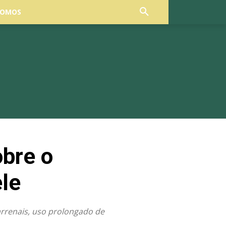
SOMOS
bre o
ele
arrenais, uso prolongado de