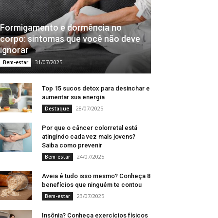
Formigamento e dormência no
corpo: sintomas que você não deve
ignorar
31/07/2025
Bem-estar
Top 15 sucos detox para desinchar e
aumentar sua energia
28/07/2025
Destaque
Por que o câncer colorretal está
atingindo cada vez mais jovens?
Saiba como prevenir
24/07/2025
Bem-estar
Aveia é tudo isso mesmo? Conheça 8
benefícios que ninguém te contou
23/07/2025
Bem-estar
Insônia? Conheça exercícios físicos