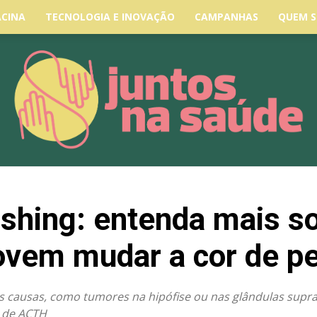
ACINA
TECNOLOGIA E INOVAÇÃO
CAMPANHAS
QUEM 
shing: entenda mais so
ovem mudar a cor de p
s causas, como tumores na hipófise ou nas glândulas supr
s de ACTH