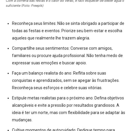
Com a correria das festas e o calor do verão, é fácil esquecer de beber água o
suficiente (Foto: Freepik)
Reconheça seus limites: Não se sinta obrigado a participar de
todas as festas e eventos. Priorize seu bem-estar e escolha
aqueles que realmente lhe trazem alegria.
Compartilhe seus sentimentos: Converse com amigos,
familiares ou procure ajuda profissional. Não tenha medo de
expressar suas emoções e buscar apoio.
Faça um balanço realista do ano: Reflita sobre suas
conquistas e aprendizados, sem se apegar às frustrações.
Reconheça seus esforços e celebre suas vitórias.
Estipule metas realistas para o próximo ano: Defina objetivos
alcançáveis e evite a pressão por resultados grandiosos. A
ideia é ter um norte, mas com flexibilidade para se adaptar às
mudanças.
Cultive momentos de autocuidado: Dedique tempo para