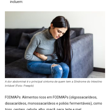
incluem:
A dor abdominal é o principal sintoma de quem tem a Síndrome do Intestino
Irritável (Foto: Freepik)
FODMAPs:
Alimentos ricos em FODMAPs (oligossacarídeos,
dissacarídeos, monossacarídeos e polióis fermentáveis), como
trigo, centeio, cebola, alho, maçã, pera, leite e mel.