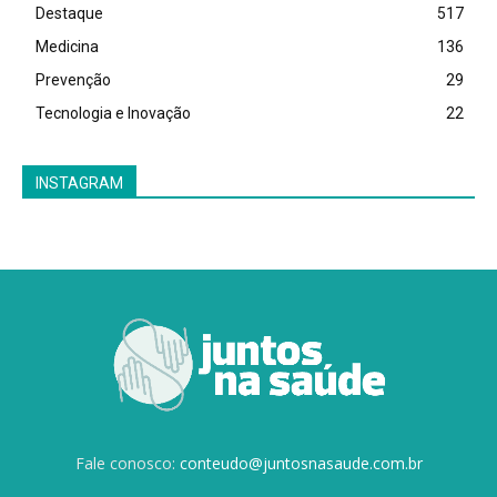
Destaque
517
Medicina
136
Prevenção
29
Tecnologia e Inovação
22
INSTAGRAM
Fale conosco:
conteudo@juntosnasaude.com.br