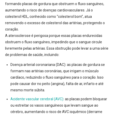
formando placas de gordura que obstruem o fluxo sanguíneo
,
aumentando o risco de doenças cardiovasculares. Já o
colesterol HDL, conhecido como “colesterol bom”, atua
removendo o excesso de colesterol das artérias
, protegendo o
coração.
A aterosclerose é perigosa porque essas placas endurecidas
obstruem o fluxo sanguíneo, impedindo que o sangue circule
livremente pelas artérias.
Essa obstrução pode levar a uma série
de problemas de saúde, incluindo:
Doença arterial coronariana (DAC):
as placas de gordura se
formam nas artérias coronárias, que irrigam o músculo
cardíaco, reduzindo o fluxo sanguíneo para o coração. Isso
pode causar dor no peito (angina), falta de ar, infarto e até
mesmo morte súbita.
Acidente vascular cerebral (AVC)
:
as placas podem bloquear
ou estreitar os vasos sanguíneos que levam sangue ao
cérebro, aumentando o risco de AVC isquêmico (derrame