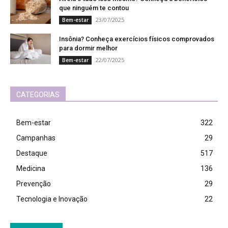
que ninguém te contou
23/07/2025
Bem-estar
Insônia? Conheça exercícios físicos comprovados
para dormir melhor
22/07/2025
Bem-estar
CATEGORIAS
Bem-estar
322
Campanhas
29
Destaque
517
Medicina
136
Prevenção
29
Tecnologia e Inovação
22