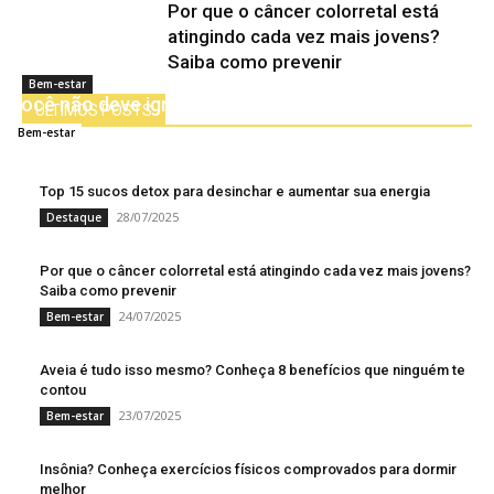
Por que o câncer colorretal está
atingindo cada vez mais jovens?
Saiba como prevenir
Formigamento e dormência no corpo: sintomas que
Bem-estar
você não deve ignorar
ÚLTIMOS POSTS
31/07/2025
Bem-estar
Top 15 sucos detox para desinchar e aumentar sua energia
28/07/2025
Destaque
Por que o câncer colorretal está atingindo cada vez mais jovens?
Saiba como prevenir
24/07/2025
Bem-estar
Aveia é tudo isso mesmo? Conheça 8 benefícios que ninguém te
contou
23/07/2025
Bem-estar
Insônia? Conheça exercícios físicos comprovados para dormir
melhor