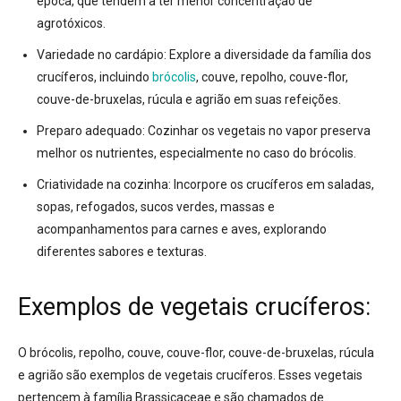
época, que tendem a ter menor concentração de
agrotóxicos
.
Variedade no cardápio:
Explore a diversidade da família dos
crucíferos, incluindo
brócolis
, couve, repolho, couve-flor,
couve-de-bruxelas, rúcula e agrião em suas refeições
.
Preparo adequado:
Cozinhar os vegetais no vapor preserva
melhor os nutrientes, especialmente no caso do brócolis
.
Criatividade na cozinha:
Incorpore os crucíferos em saladas,
sopas, refogados, sucos verdes, massas e
acompanhamentos para carnes e aves, explorando
diferentes sabores e texturas
.
Exemplos de vegetais crucíferos:
O brócolis, repolho, couve, couve-flor, couve-de-bruxelas, rúcula
e agrião são exemplos de vegetais crucíferos. Esses vegetais
pertencem à família
Brassicaceae
e são chamados de