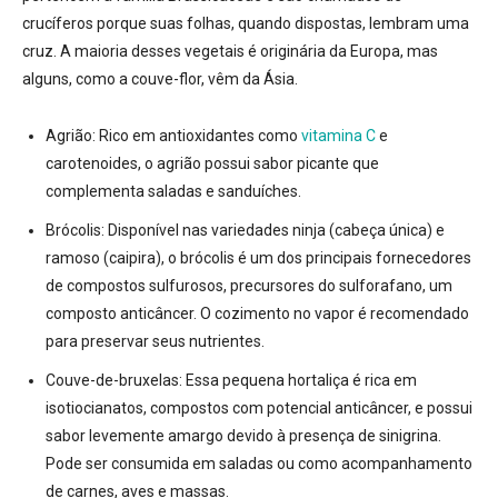
crucíferos porque suas folhas, quando dispostas, lembram uma
cruz
. A maioria desses vegetais é originária da Europa, mas
alguns, como a couve-flor, vêm da Ásia
.
Agrião:
Rico em antioxidantes como
vitamina C
e
carotenoides, o agrião possui sabor picante que
complementa saladas e sanduíches
.
Brócolis:
Disponível nas variedades ninja (cabeça única) e
ramoso (caipira), o brócolis é um dos principais fornecedores
de compostos sulfurosos, precursores do sulforafano, um
composto anticâncer. O cozimento no vapor é recomendado
para preservar seus nutrientes
.
Couve-de-bruxelas:
Essa pequena hortaliça é rica em
isotiocianatos, compostos com potencial anticâncer, e possui
sabor levemente amargo devido à presença de sinigrina.
Pode ser consumida em saladas ou como acompanhamento
de carnes, aves e massas
.