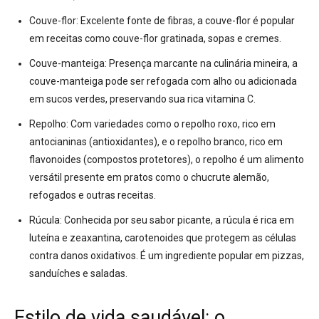
Couve-flor:
Excelente fonte de fibras, a couve-flor é popular
em receitas como couve-flor gratinada, sopas e cremes
.
Couve-manteiga:
Presença marcante na culinária mineira, a
couve-manteiga pode ser refogada com alho ou adicionada
em sucos verdes, preservando sua rica vitamina C
.
Repolho:
Com variedades como o repolho roxo, rico em
antocianinas (antioxidantes), e o repolho branco, rico em
flavonoides (compostos protetores), o repolho é um alimento
versátil presente em pratos como o chucrute alemão,
refogados e outras receitas
.
Rúcula:
Conhecida por seu sabor picante, a rúcula é rica em
luteína e zeaxantina, carotenoides que protegem as células
contra danos oxidativos. É um ingrediente popular em pizzas,
sanduíches e saladas
.
Estilo de vida saudável: o