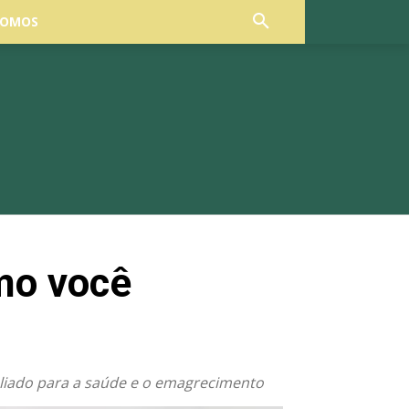
SOMOS
mo você
aliado para a saúde e o emagrecimento