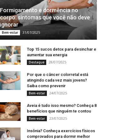
Formigamento e dormência no
corpo: sintomas que você não deve
ignorar
31/07/2025
Bem-estar
Top 15 sucos detox para desinchar e
aumentar sua energia
28/07/2025
Destaque
Por que o câncer colorretal está
atingindo cada vez mais jovens?
Saiba como prevenir
24/07/2025
Bem-estar
Aveia é tudo isso mesmo? Conheça 8
benefícios que ninguém te contou
23/07/2025
Bem-estar
Insônia? Conheça exercícios físicos
comprovados para dormir melhor