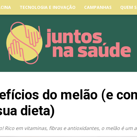
ACINA
TECNOLOGIA E INOVAÇÃO
CAMPANHAS
QUEM 
efícios do melão (e co
sua dieta)
! Rico em vitaminas, fibras e antioxidantes, o melão é um 