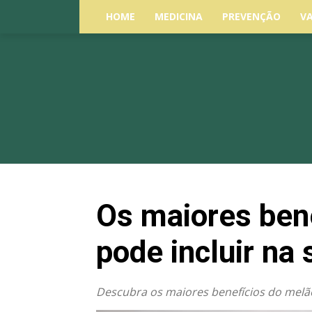
HOME
MEDICINA
PREVENÇÃO
V
Os maiores ben
pode incluir na 
Descubra os maiores benefícios do melão