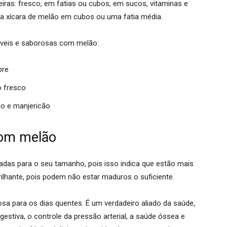
iras:
fresco
, em fatias ou cubos, em
sucos
,
vitaminas
e
a xícara de melão em cubos ou uma fatia média.
áveis e saborosas com melão:
bre
o fresco
ão e manjericão
bom melão
adas para o seu tamanho
, pois isso indica que estão mais
ilhante, pois podem não estar maduros o suficiente.
a para os dias quentes. É um verdadeiro aliado da saúde,
estiva, o controle da pressão arterial, a saúde óssea e