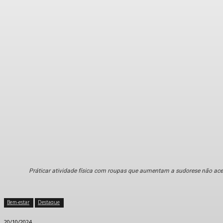
Práticar atividade física com roupas que aumentam a sudorese não ace
Bem-estar
Destaque
20/10/2024