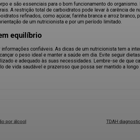
o corpo e são essenciais para o bom funcionamento do organismo
.
rais
. A restrição total de carboidratos pode levar à carência de 
oidratos refinados, como açúcar, farinha branca e arroz branco,
ientação de um nutricionista e por um período limitado.
m equilíbrio
 informações confiáveis.
As dicas de um nutricionista tem a int
lcançar o peso ideal e manter a saúde em dia. Evite seguir diet
nalizado e adequado às suas necessidades. Lembre-se de que ca
tilo de vida saudável e prazeroso que possa ser mantido a longo
ão por álcool
TDAH diagnostic