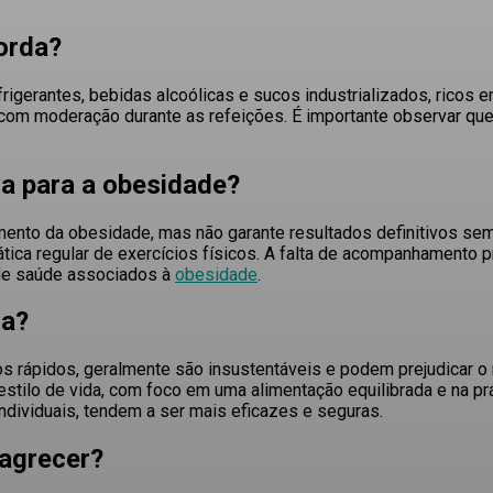
orda?
frigerantes, bebidas alcoólicas e sucos industrializados, ricos
 com moderação durante as refeições
. É importante observar qu
iva para a obesidade?
mento da obesidade, mas não garante resultados definitivos se
tica regular de exercícios físicos
. A falta de acompanhamento p
de saúde associados à
obesidade
.
na?
dos rápidos, geralmente são insustentáveis e podem prejudicar 
ilo de vida, com foco em uma alimentação equilibrada e na prát
ndividuais, tendem a ser mais eficazes e seguras.
magrecer?