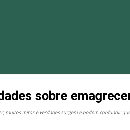
rdades sobre emagrece
er, muitos mitos e verdades surgem e podem confundir qu