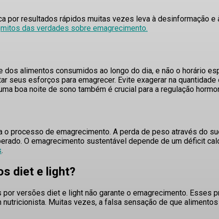
por resultados rápidos muitas vezes leva à desinformação e à 
s
mitos das verdades sobre emagrecimento.
e dos alimentos consumidos ao longo do dia, e não o horário esp
otar seus esforços para emagrecer. Evite exagerar na quantida
r uma boa noite de sono também é crucial para a regulação hormo
 o processo de emagrecimento. A perda de peso através do suo
uperado. O emagrecimento sustentável depende de um déficit caló
s
.
s diet e light?
s por versões diet e light não garante o emagrecimento
. Esses p
nutricionista
. Muitas vezes, a falsa sensação de que alimentos 