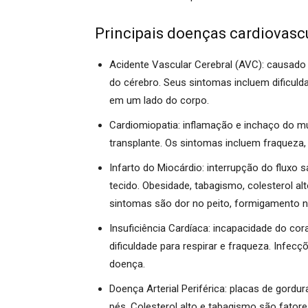
Principais doenças cardiovascu
Acidente Vascular Cerebral (AVC): causad
do cérebro. Seus sintomas incluem dificuldad
em um lado do corpo.
Cardiomiopatia: inflamação e inchaço do m
transplante. Os sintomas incluem fraqueza, 
Infarto do Miocárdio: interrupção do fluxo
tecido. Obesidade, tabagismo, colesterol al
sintomas são dor no peito, formigamento n
Insuficiência Cardíaca: incapacidade do c
dificuldade para respirar e fraqueza. Infec
doença.
Doença Arterial Periférica: placas de gord
pés. Colesterol alto e tabagismo são fatores