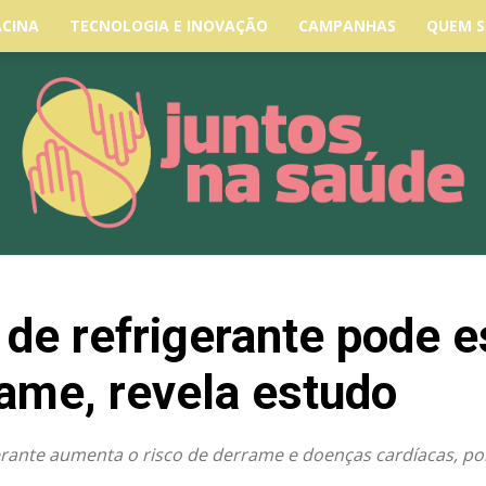
ACINA
TECNOLOGIA E INOVAÇÃO
CAMPANHAS
QUEM 
de refrigerante pode e
rame, revela estudo
rante aumenta o risco de derrame e doenças cardíacas, p