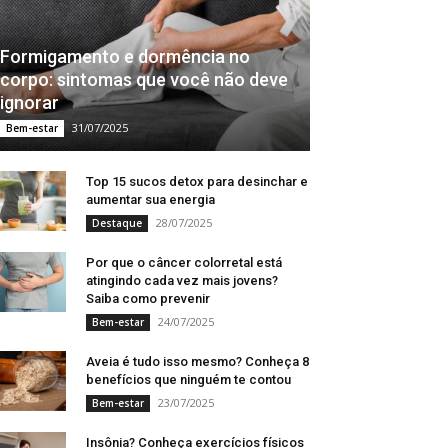
Formigamento e dormência no
corpo: sintomas que você não deve
ignorar
31/07/2025
Bem-estar
Top 15 sucos detox para desinchar e
aumentar sua energia
28/07/2025
Destaque
Por que o câncer colorretal está
atingindo cada vez mais jovens?
Saiba como prevenir
24/07/2025
Bem-estar
Aveia é tudo isso mesmo? Conheça 8
benefícios que ninguém te contou
23/07/2025
Bem-estar
Insônia? Conheça exercícios físicos