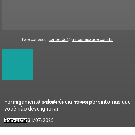
Fale conosco:
conteudo@juntosnasaude.com.br
Formigamento e dormência no corpo: sintomas que
© Copyright 2023 - Juntos na Saúde
você não deve ignorar
Bem-estar
31/07/2025