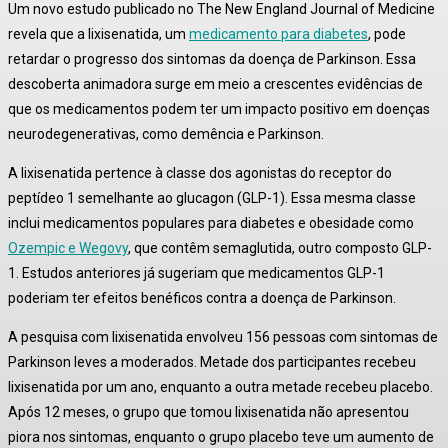
Um novo estudo publicado no
The New England Journal of Medicine
revela que a lixisenatida, um
medicamento para diabetes
, pode
retardar o progresso dos sintomas da doença de Parkinson.
Essa
descoberta animadora surge em meio a crescentes evidências de
que os medicamentos podem ter um impacto positivo em doenças
neurodegenerativas, como demência e Parkinson.
A lixisenatida pertence à classe dos agonistas do receptor do
peptídeo 1 semelhante ao glucagon (GLP-1).
Essa mesma classe
inclui medicamentos populares para diabetes e obesidade como
Ozempic e Wegovy
, que contêm semaglutida, outro composto GLP-
1.
Estudos anteriores já sugeriam que medicamentos GLP-1
poderiam ter efeitos benéficos contra a doença de Parkinson.
A pesquisa com lixisenatida envolveu 156 pessoas com sintomas de
Parkinson leves a moderados.
Metade dos participantes recebeu
lixisenatida por um ano, enquanto a outra metade recebeu placebo.
Após 12 meses, o grupo que tomou lixisenatida não apresentou
piora nos sintomas, enquanto o grupo placebo teve um aumento de