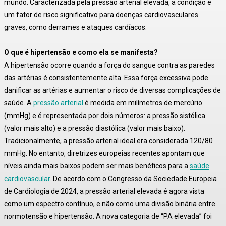
mundo
. Caracterizada pela pressão arterial elevada, a condição é
um fator de risco significativo para doenças cardiovasculares
graves, como derrames e ataques cardíacos
.
O que é hipertensão e como ela se manifesta?
A hipertensão ocorre quando a força do sangue contra as paredes
das artérias é consistentemente alta
. Essa força excessiva pode
danificar as artérias e aumentar o risco de diversas complicações de
saúde
. A
pressão arterial
é medida em milímetros de mercúrio
(mmHg) e é representada por dois números: a pressão sistólica
(valor mais alto) e a pressão diastólica (valor mais baixo)
.
Tradicionalmente, a pressão arterial ideal era considerada 120/80
mmHg. No entanto, diretrizes europeias recentes apontam que
níveis ainda mais baixos podem ser mais benéficos para a
saúde
cardiovascular
. De acordo com o Congresso da Sociedade Europeia
de Cardiologia de 2024, a pressão arterial elevada é agora vista
como um espectro contínuo, e não como uma divisão binária entre
normotensão e hipertensão
. A nova categoria de “PA elevada” foi