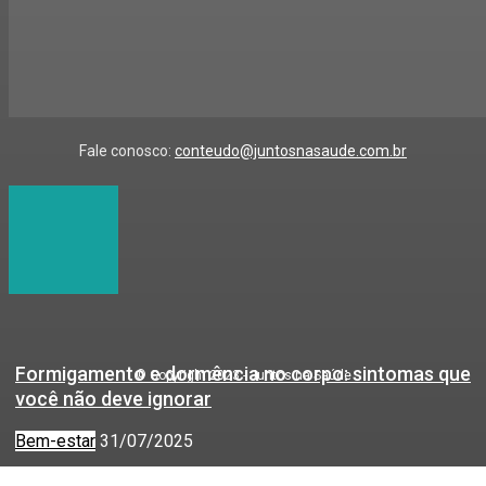
Fale conosco:
conteudo@juntosnasaude.com.br
Formigamento e dormência no corpo: sintomas que
© Copyright 2023 - Juntos na Saúde
você não deve ignorar
Bem-estar
31/07/2025