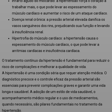
Infarto agudo do miocárdio:
a hipertensão força o coração a
trabalhar mais, o que pode levar ao espessamento do
músculo cardíaco e aumentar o risco de um ataque cardíaco
.
Doença renal crônica:
a pressão arterial elevada danifica os
vasos sanguíneos dos rins, prejudicando sua função e levando
à insuficiência renal
.
Hipertrofia do músculo cardíaco:
a hipertensão causa o
espessamento do músculo cardíaco, o que pode levar a
arritmias cardíacas e insuficiência cardíaca
.
O tratamento contínuo da hipertensão é fundamental para reduzir o
risco de complicações e melhorar a qualidade de vida
.
A hipertensão é uma condição séria que requer atenção médica. O
diagnóstico precoce e o controle eficaz da pressão arterial são
essenciais para prevenir complicações graves e garantir uma vida
longa e saudável. A adoção de um estilo de vida saudável, o
acompanhamento médico regular e o uso de medicamentos,
quando necessário, são pilares fundamentais no tratamento da
hipertensão.