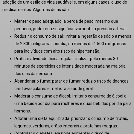
adoção de um estilo de vida saudável e, em alguns casos, o uso de
medicamentos
.
Algumas delas são:
Manter o peso adequado:
a perda de peso, mesmo que
pequena, pode reduzir significativamente a pressão arterial
.
Reduzir o consumo de sal:
limitar a ingestão de sódio a menos
de 2.300 miligramas por dia, ou menos de 1.500 miligramas
para indivíduos com alto risco de hipertensão
.
Praticar atividade física regular:
realizar pelo menos 30
minutos de exercícios de intensidade moderada na maioria
dos dias da semana
.
Abandonar o fumo:
parar de fumar reduz o risco de doenças
cardiovasculares e melhora a saúde geral
.
Moderar o consumo de álcool:
limitar o consumo de álcool a
uma bebida por dia para mulheres e duas bebidas por dia para
homens
.
Adotar uma dieta equilibrada:
priorizar o consumo de frutas,
legumes, verduras, grãos integrais e proteínas magras
.
Controlar o diabetes:
ela pode aumentar o risco de